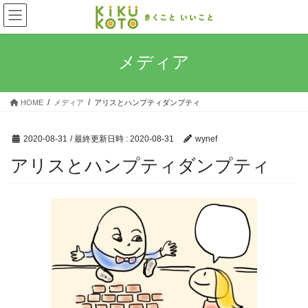
コ
ナ
ン
ビ
テ
ゲ
ン
ー
メディア
ツ
シ
へ
ョ
ス
ン
HOME
メディア
アリスとハンプティダンプティ
キ
に
ッ
移
プ
動
2020-08-31
/ 最終更新日時 :
2020-08-31
wynef
アリスとハンプティダンプティ