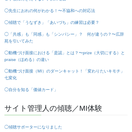
◯先生におれの何がわかる！〜不協和への対応法
◯傾聴で「うなずき」「あいづち」の練習は必要？
◯「共感」も「同感」も「シンパシー」？ 何が違うの？〜広辞
苑を引いてみた
◯動機づけ面接における「是認」とは？〜prize（大切にする）と
praise（ほめる）の違い
◯動機づけ面接（MI）のダーンキャット！「変わりたいキモチ」
七変化
◯自分を知る「価値カード」
サイト管理人の傾聴／MI体験
◯傾聴サポーターになりました