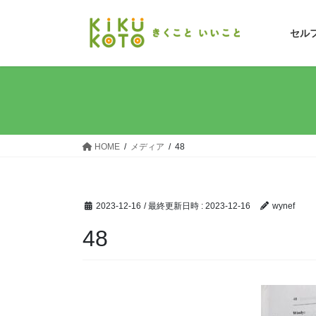
コ
ナ
ン
ビ
セル
テ
ゲ
ン
ー
ツ
シ
へ
ョ
ス
ン
キ
に
ッ
移
HOME
メディア
48
プ
動
2023-12-16
/ 最終更新日時 :
2023-12-16
wynef
48