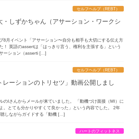
セルフヘルプ（REBT）
太・しずかちゃん（アサーション・ワークシ
ブ8月イベント「アサーション〜自分も相手も大切にする伝え方
！ 英語のassertは「はっきり言う、権利を主張する」という
ョン（asserti […]
セルフヘルプ（REBT）
トレーションのトリセツ」動画公開しまし
ルのIさんからメールが来ていました。 「動機づけ面接（MI）に
よ。とても分かりやすくて良かった」という内容でした。 2年
聴しながらガイドする「動機 […]
ハートのフィットネス