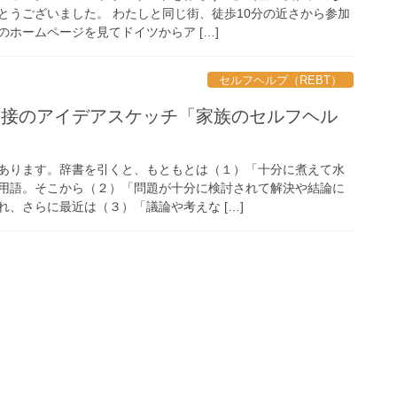
とうございました。 わたしと同じ街、徒歩10分の近さから参加
ホームページを見てドイツからア […]
セルフヘルプ（REBT）
け面接のアイデアスケッチ「家族のセルフヘル
あります。辞書を引くと、もともとは（１）「十分に煮えて水
用語。そこから（２）「問題が十分に検討されて解決や結論に
、さらに最近は（３）「議論や考えな […]