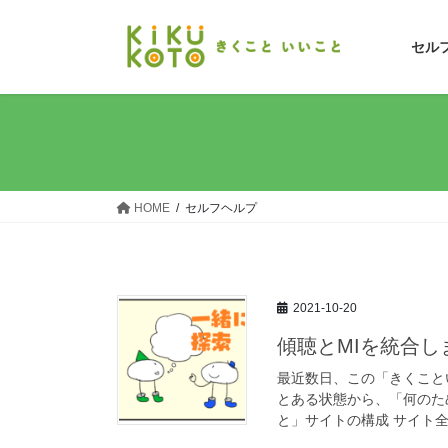
コ
ナ
ン
ビ
セル
テ
ゲ
ン
ー
ツ
シ
へ
ョ
ス
ン
キ
に
ッ
移
HOME
セルフヘルプ
プ
動
2021-10-20
傾聴とMIを統合
最近数日、この「きくこと
とある状態から、「何のた
と」サイトの構成 サイト全