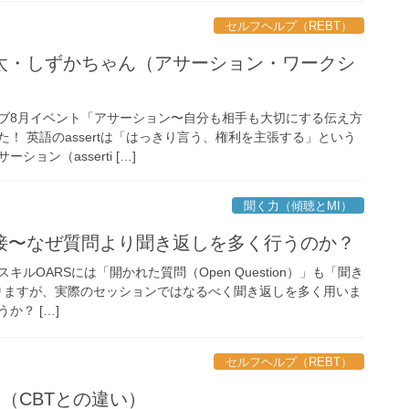
セルフヘルプ（REBT）
太・しずかちゃん（アサーション・ワークシ
ブ8月イベント「アサーション〜自分も相手も大切にする伝え方
！ 英語のassertは「はっきり言う、権利を主張する」という
ョン（asserti […]
聞く力（傾聴とMI）
接〜なぜ質問より聞き返しを多く行うのか？
ルOARSには「開かれた質問（Open Question）」も「聞き
）」もありますが、実際のセッションではなるべく聞き返しを多く用いま
か？ […]
セルフヘルプ（REBT）
？（CBTとの違い）